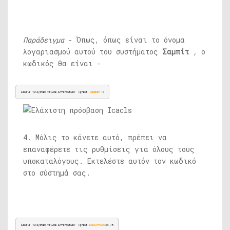
Παράδειγμα
- Όπως, όπως είναι το όνομα
λογαριασμού αυτού του συστήματος
Σαμπίτ
,
ο
κωδικός θα είναι -
icacls 'C:system volume information' /grant  
Sambit
 :F
4. Μόλις το κάνετε αυτό, πρέπει να
επαναφέρετε τις ρυθμίσεις για όλους τους
υποκαταλόγους. Εκτελέστε αυτόν τον κωδικό
στο σύστημά σας.
icacls 'C:system volume information' /grant 
AccountName
:F /t