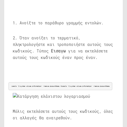
1. Ανοίξτε το παράθυρο γραμμής εντολών.
2. Όταν ανοίξει το τερματικό,
πληκτρολογήστε και τροποποιήστε αυτούς τους
κωδικούς. Τύπος
Εισαγω
για να εκτελέσετε
αυτούς τους κωδικούς έναν προς έναν.
icacls 'C:system volume information' /remove AccountName /ticacls 'C:system volume information' /remove AccountName
Μόλις εκτελέσετε αυτούς τους κωδικούς, όλες
οι αλλαγές θα αναιρεθούν.