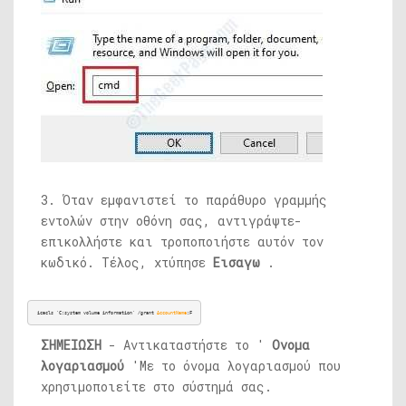
3. Όταν εμφανιστεί το παράθυρο γραμμής
εντολών στην οθόνη σας, αντιγράψτε-
επικολλήστε και τροποποιήστε αυτόν τον
κωδικό. Τέλος, χτύπησε
Εισαγω
.
icacls 'C:system volume information' /grant 
AccountName
:F
ΣΗΜΕΙΩΣΗ
- Αντικαταστήστε το '
Ονομα
λογαριασμού
'Με το όνομα λογαριασμού που
χρησιμοποιείτε στο σύστημά σας.