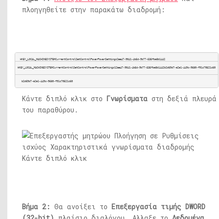
πλοηγηθείτε στην παρακάτω διαδρομή:
HKEY_LOCAL_MACHINESYSTEMCurrentControlSetControlPowerPowerSettings2ee47-9041-4b5d-9b77-535fba8b1442
HKEY_LOCAL_MACHINESYSTEMCurrentControlSetControlPowerPowerSettings12ee47-9041-4b5d-9b77-535fba8b1442b2d69d7-a2a1-449c-9680-f91c70521c60
 b2d69d7-a2a1-449c-9680-f91c70521c60
Κάντε διπλό κλικ στο
Γνωρίσματα
στη δεξιά πλευρά
του παραθύρου.
Βήμα 2:
Θα ανοίξει το
Επεξεργασία τιμής DWORD
(32-bit)
πλαίσιο διαλόγου. Αλλαξε το
Δεδομένα