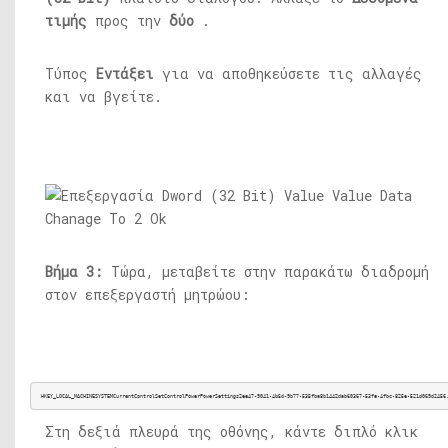
τιμής
προς την
δύο
.
Τύπος
Εντάξει
για να αποθηκεύσετε τις αλλαγές
και να βγείτε.
Βήμα 3:
Τώρα, μεταβείτε στην παρακάτω διαδρομή
στον επεξεργαστή μητρώου:
HKEY_LOCAL_MACHINESYSTEMCurrentControlSetControlPowerPowerSettings2ee47-9041-4b5d-9b77-535fba8b1442dab60367-53fe-4fbc-825e-521d069d2456
Στη δεξιά πλευρά της οθόνης, κάντε διπλό κλικ