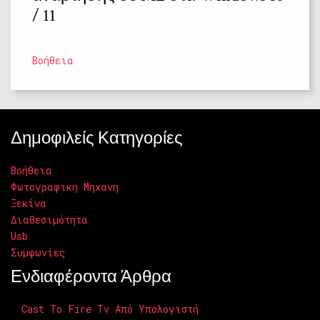
/ 11
Βοήθεια
Δημοφιλείς Κατηγορίες
Βοήθεια
Φωτογραφικη Μηχανη
Ξεκίνα
Διαθεσιμότητα
Usb
Συμφωνίες
Ενδιαφέροντα Άρθρα
Cast To Fire Tv Από Υπολογιστή