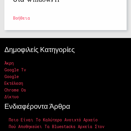
Βοήθεια
Δημοφιλείς Κατηγορίες
Άκρη
Google Tv
Google
Εκτέλεση
Chrome Os
Δίκτυο
Ενδιαφέροντα Άρθρα
Ποιο Είναι Το Καλύτερο Ανοιχτό Αρχείο
Πού Αποθηκεύει Τα Bluestacks Αρχεία Στον