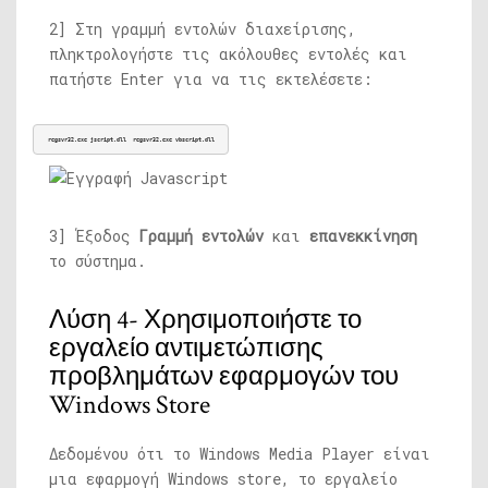
2] Στη γραμμή εντολών διαχείρισης,
πληκτρολογήστε τις ακόλουθες εντολές και
πατήστε Enter για να τις εκτελέσετε:
regsvr32.exe 
jscript.dll
regsvr32.exe 
vbscript.dll
3] Έξοδος
Γραμμή εντολών
και
επανεκκίνηση
το σύστημα.
Λύση 4- Χρησιμοποιήστε το
εργαλείο αντιμετώπισης
προβλημάτων εφαρμογών του
Windows Store
Δεδομένου ότι το Windows Media Player είναι
μια εφαρμογή Windows store, το εργαλείο