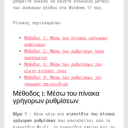
μπορείτε εύκολα να κάνετε εναλλαγή μεταξύ
των συσκευών εξόδου στα Windows 11 σας.
Πίνακας περιεχομένων
Μέθοδος 1: Μέσω του πίνακα γρήγορων
ρυθμίσεων
Μέθοδος 2: Μέσω των ρυθμίσεων ήχου
συστήματος
Μέθοδος 3: Μέσω των ρυθμίσεων του
μίκτη έντασης ήχου
Μέθοδος 4: Μέσω των ρυθμίσεων της
γραμμής παιχνιδιού
Μέθοδος 1: Μέσω του πίνακα
γρήγορων ρυθμίσεων
Βήμα 1
: Κάνε κλικ στο
εικονίδιο του πίνακα
γρήγορων ρυθμίσεων
που αποτελείται από το
εικονίδιο Wi-Fi, το εικονίδιο ηχείου και το