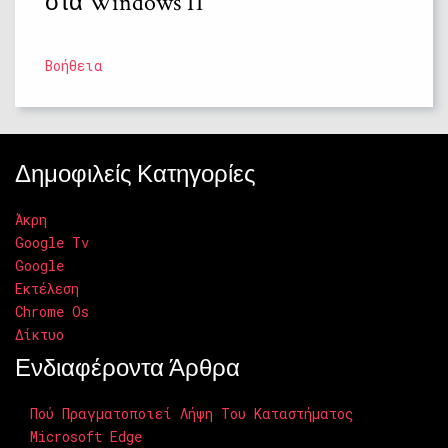
στα Windows 11
Βοήθεια
Δημοφιλείς Κατηγορίες
Άκρη
Google Tv
Google
Εκτέλεση
Chrome Os
Δίκτυο
Ενδιαφέροντα Άρθρα
Πού Πραγματοποιεί Λήψη Του Καταστήματος
Microsoft Edge